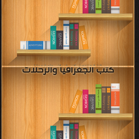
[ 332 كتاب/كتب ]
كتب النحو
قراءة و تحميل كتب في كتب النحو مجانا
[ 493 كتاب/كتب ]
كتب علم الفيزياء