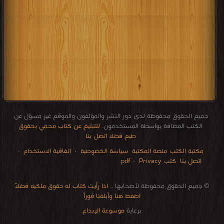
جميع الحقوق محفوظة لدى دور النشر والمؤلفون والموقع غير مسؤل عن
الكتب المضافة بواسطة المستخدمون.
للتبليغ عن كتاب محمي بحقوق
طبع فضلا اتصل بنا
مكتبة الكتب
منصة المكتبة
سياسة الخصوصية
·
اتفاقية الاستخدام
·
اتصل بنا
كتب pdf
Privacy
·
الإتصالات
edu i books
stock market
pdf file convertor
breast cancer books
Literature books online
for faster download bai du
free how to speak languages
restaurant food control delivery
Romania Norway Denmark Ethiopia Sweden
courses in dubai universities colleges abu dhabi
audio books downloads Target amazon Google books
© جميع الحقوق محفوظة لأصحابها ..
اذا رأيت كتاب له حقوق ملكيه فضلاً
اضغط هنا وأبلغنا فوراً
برعاية
موسوعة الإبداع