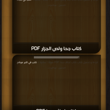
|
التحميل : مرة/مرات
كتاب جحا ولص الجزار PDF
قراءة و تحميل كتاب كتاب لحاف جحا PDF مجانا | مكتبة >
كتب في اكبر موقع
|
التحميل : مرة/مرات